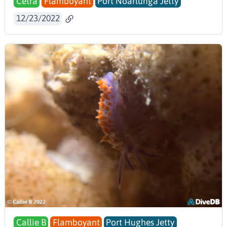
Cetra
Flamboyant
Port Noarlunga Jetty
12/23/2022
Callie B
Flamboyant
Port Hughes Jetty