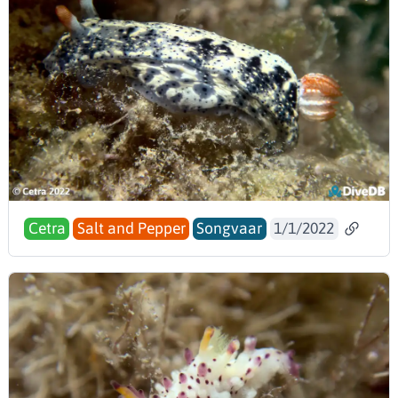
Cetra
Salt and Pepper
Songvaar
1/1/2022