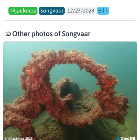
@jackmoz
Songvaar
12/27/2023
Edit
Other photos of Songvaar